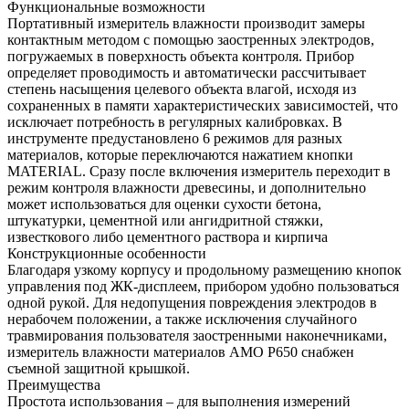
Функциональные возможности
Портативный измеритель влажности производит замеры
контактным методом с помощью заостренных электродов,
погружаемых в поверхность объекта контроля. Прибор
определяет проводимость и автоматически рассчитывает
степень насыщения целевого объекта влагой, исходя из
сохраненных в памяти характеристических зависимостей, что
исключает потребность в регулярных калибровках. В
инструменте предустановлено 6 режимов для разных
материалов, которые переключаются нажатием кнопки
MATERIAL. Сразу после включения измеритель переходит в
режим контроля влажности древесины, и дополнительно
может использоваться для оценки сухости бетона,
штукатурки, цементной или ангидритной стяжки,
известкового либо цементного раствора и кирпича
Конструкционные особенности
Благодаря узкому корпусу и продольному размещению кнопок
управления под ЖК-дисплеем, прибором удобно пользоваться
одной рукой. Для недопущения повреждения электродов в
нерабочем положении, а также исключения случайного
травмирования пользователя заостренными наконечниками,
измеритель влажности материалов AMO P650 снабжен
съемной защитной крышкой.
Преимущества
Простота использования – для выполнения измерений