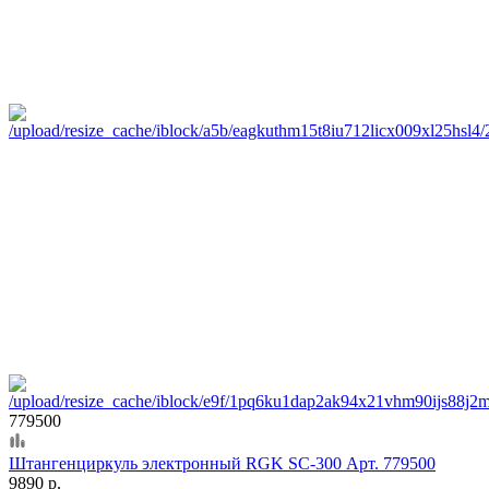
779500
Штангенциркуль электронный RGK SC-300 Арт. 779500
9890 р.